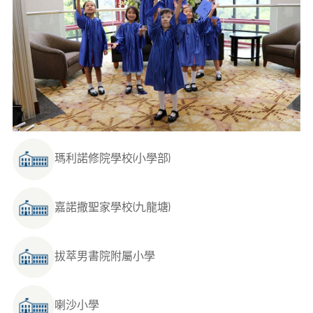
瑪利諾修院學校(小學部)
嘉諾撒聖家學校(九龍塘)
拔萃男書院附屬小學
喇沙小學