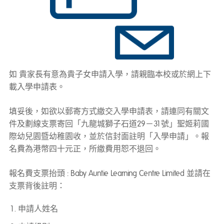
如 貴家長有意為貴子女申請入學，請親臨本校或於網上下
載入學申請表。
填妥後，如欲以郵寄方式繳交入學申請表，請連同有關文
件及劃線支票寄回「九龍城獅子石道29－31號」聖姬莉國
際幼兒園暨幼稚園收，並於信封面註明「入學申請」。報
名費為港幣四十元正，所繳費用恕不退回。
報名費支票抬頭 : Baby Auntie Learning Centre Limited 並請在
支票背後註明：
申請人姓名